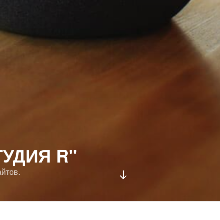
ТУДИЯ R"
йтов.
Перейти
к
содержимому